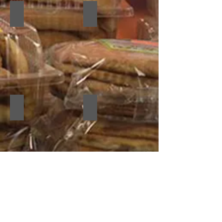
Jamoncillo con nuez
Jamoncillo
Machaca
Carne seca
Show More